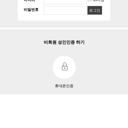
아이디
ID저장
선수
상담후결정
비밀번호
로그인
스크랩
|
신고
|
쪽지
|
공유
공유하기
구글
비회원 성인인증 하기
페이스북
트워터
기본정보
업체명
구미호
담당자명
정서현 실장
휴대폰인증
핸드폰
010-8191-7069
근무형태
상담후결정
근무지
인천 계양구
급여
시간
5
만
연령