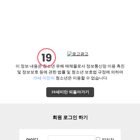
X
전체 구인정보
중빠 구인정보
선수 커뮤니티
업소 소개
이 정보 내용은 청소년 유해 매체물로서 정보통신망 이용 촉진
및 정보보호 등에 관한 법률 및 청소년 보호법 규정에 의하여
마이페이지
광고안내
이력서등록
고객센터
19세 미만의
청소년은 이용할 수 없습니다
전체메뉴 닫기
19세미만 되돌아가기
업데이트 0000-00-00 00:00:00
전체보기
지역별
직종별
테마별
상세검색
초보환영! 월 최소 500 하루 콜 20 이상!
회원 로그인 하기