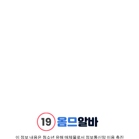
서울 종로구
경기 부천시
서울 관악구
경기 수원시
서울 종로구
인천 미추홀구
인천 남동구
경기 안산시
서울 관악구
서울 송파구
광주 서구
인천 미추홀구
인천 남동구
경기 성남시
경기 부천시
이 정보 내용은 청소년 유해 매체물로서 정보통신망 이용 촉진