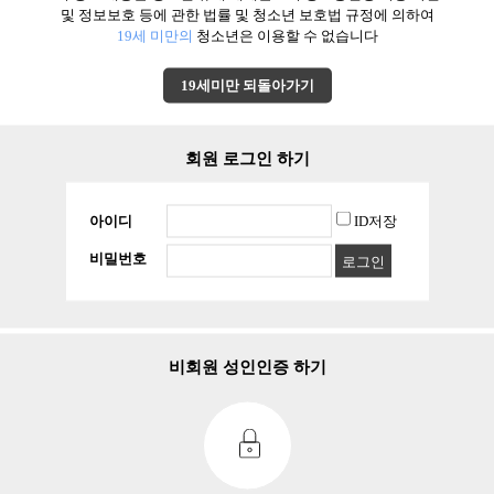
및 정보보호 등에 관한 법률 및 청소년 보호법 규정에 의하여
19세 미만의
청소년은 이용할 수 없습니다
경기 부천시
경기 의정부시
경기 시흥시
19세미만 되돌아가기
회원 로그인 하기
서울 영등포구
경기 파주시
경기 성남시
아이디
ID저장
비밀번호
로그인
서울 강남구
경기 수원시
서울 송파구
비회원 성인인증 하기
경기 수원시
서울 광진구
충남 천안시
서울 관악구
인천 미추홀구
경기 안산시